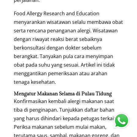
perjalanan.
Food Allergy Research and Education
menyarankan wisatawan selalu membawa obat
serta rencana penanganan alergi. Wisatawan
dengan riwayat reaksi berat sebaiknya
berkonsultasi dengan dokter sebelum
berangkat. Tanyakan pula cara menyimpan
obat pada suhu yang sesuai. Artikel ini tidak
menggantikan pemeriksaan atau arahan
tenaga kesehatan.
Mengatur Makanan Selama di Pulau Tidung
Konfirmasikan kembali alergi makanan saat
tiba di penginapan. Tunjukkan daftar bahan
yang harus dihindari kepada petugas terkait.
Periksa makanan sebelum mulai makan,
terutama saus, sambal, makanan goreng, dan