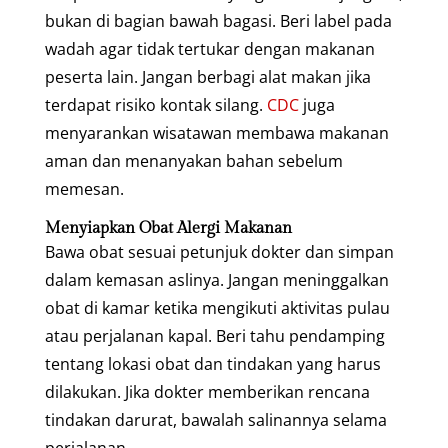
bukan di bagian bawah bagasi. Beri label pada
wadah agar tidak tertukar dengan makanan
peserta lain. Jangan berbagi alat makan jika
terdapat risiko kontak silang.
CDC
juga
menyarankan wisatawan membawa makanan
aman dan menanyakan bahan sebelum
memesan.
Menyiapkan Obat Alergi Makanan
Bawa obat sesuai petunjuk dokter dan simpan
dalam kemasan aslinya. Jangan meninggalkan
obat di kamar ketika mengikuti aktivitas pulau
atau perjalanan kapal. Beri tahu pendamping
tentang lokasi obat dan tindakan yang harus
dilakukan. Jika dokter memberikan rencana
tindakan darurat, bawalah salinannya selama