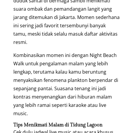
duduk santai di dermaga sambil menikmati
suara ombak dan pemandangan langit yang
jarang ditemukan di Jakarta. Momen sederhana
ini sering jadi favorit tersembunyi banyak
tamu, meski tidak selalu masuk daftar aktivitas
resmi.
Kombinasikan momen ini dengan Night Beach
Walk untuk pengalaman malam yang lebih
lengkap, terutama kalau kamu beruntung
menyaksikan fenomena plankton berpendar di
sepanjang pantai. Suasana tenang ini jadi
kontras menyenangkan dari hiburan malam
yang lebih ramai seperti karaoke atau live
music.
Tips Menikmati Malam di Tidung Lagoon
Cek dulu jadwal live music atau acara khusus