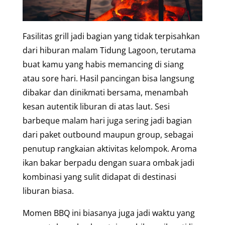
Fasilitas grill jadi bagian yang tidak terpisahkan
dari hiburan malam Tidung Lagoon, terutama
buat kamu yang habis memancing di siang
atau sore hari. Hasil pancingan bisa langsung
dibakar dan dinikmati bersama, menambah
kesan autentik liburan di atas laut. Sesi
barbeque malam hari juga sering jadi bagian
dari paket outbound maupun group, sebagai
penutup rangkaian aktivitas kelompok. Aroma
ikan bakar berpadu dengan suara ombak jadi
kombinasi yang sulit didapat di destinasi
liburan biasa.
Momen BBQ ini biasanya juga jadi waktu yang