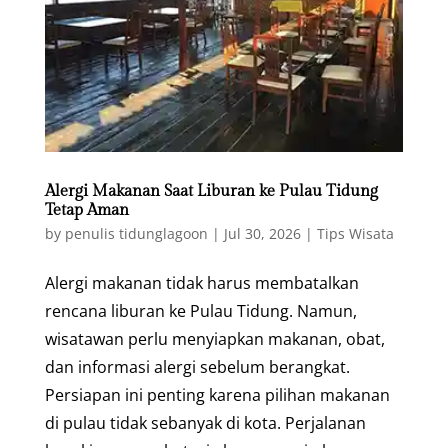
Alergi Makanan Saat Liburan ke Pulau Tidung
Tetap Aman
by
penulis tidunglagoon
|
Jul 30, 2026
|
Tips Wisata
Alergi makanan tidak harus membatalkan
rencana liburan ke Pulau Tidung. Namun,
wisatawan perlu menyiapkan makanan, obat,
dan informasi alergi sebelum berangkat.
Persiapan ini penting karena pilihan makanan
di pulau tidak sebanyak di kota. Perjalanan