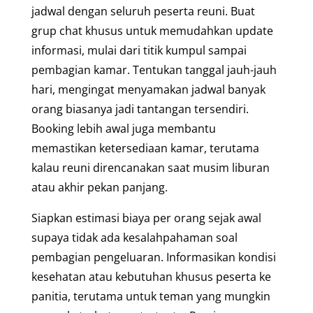
jadwal dengan seluruh peserta reuni. Buat
grup chat khusus untuk memudahkan update
informasi, mulai dari titik kumpul sampai
pembagian kamar. Tentukan tanggal jauh-jauh
hari, mengingat menyamakan jadwal banyak
orang biasanya jadi tantangan tersendiri.
Booking lebih awal juga membantu
memastikan ketersediaan kamar, terutama
kalau reuni direncanakan saat musim liburan
atau akhir pekan panjang.
Siapkan estimasi biaya per orang sejak awal
supaya tidak ada kesalahpahaman soal
pembagian pengeluaran. Informasikan kondisi
kesehatan atau kebutuhan khusus peserta ke
panitia, terutama untuk teman yang mungkin