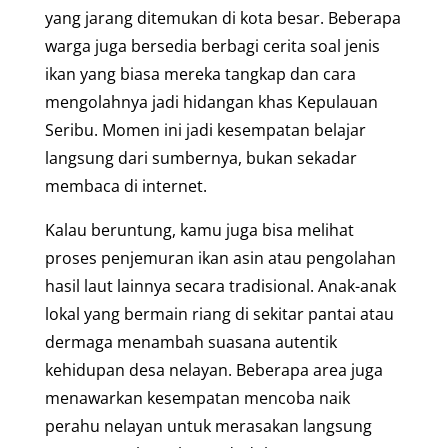
yang jarang ditemukan di kota besar. Beberapa
warga juga bersedia berbagi cerita soal jenis
ikan yang biasa mereka tangkap dan cara
mengolahnya jadi hidangan khas Kepulauan
Seribu. Momen ini jadi kesempatan belajar
langsung dari sumbernya, bukan sekadar
membaca di internet.
Kalau beruntung, kamu juga bisa melihat
proses penjemuran ikan asin atau pengolahan
hasil laut lainnya secara tradisional. Anak-anak
lokal yang bermain riang di sekitar pantai atau
dermaga menambah suasana autentik
kehidupan desa nelayan. Beberapa area juga
menawarkan kesempatan mencoba naik
perahu nelayan untuk merasakan langsung