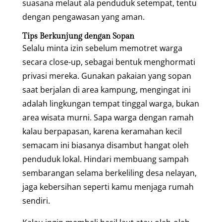
suasana melaut ala penduduk setempat, tentu
dengan pengawasan yang aman.
Tips Berkunjung dengan Sopan
Selalu minta izin sebelum memotret warga
secara close-up, sebagai bentuk menghormati
privasi mereka. Gunakan pakaian yang sopan
saat berjalan di area kampung, mengingat ini
adalah lingkungan tempat tinggal warga, bukan
area wisata murni. Sapa warga dengan ramah
kalau berpapasan, karena keramahan kecil
semacam ini biasanya disambut hangat oleh
penduduk lokal. Hindari membuang sampah
sembarangan selama berkeliling desa nelayan,
jaga kebersihan seperti kamu menjaga rumah
sendiri.