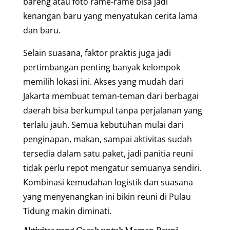
bareng atau foto rame-rame bisa jadi
kenangan baru yang menyatukan cerita lama
dan baru.
Selain suasana, faktor praktis juga jadi
pertimbangan penting banyak kelompok
memilih lokasi ini. Akses yang mudah dari
Jakarta membuat teman-teman dari berbagai
daerah bisa berkumpul tanpa perjalanan yang
terlalu jauh. Semua kebutuhan mulai dari
penginapan, makan, sampai aktivitas sudah
tersedia dalam satu paket, jadi panitia reuni
tidak perlu repot mengatur semuanya sendiri.
Kombinasi kemudahan logistik dan suasana
yang menyenangkan ini bikin reuni di Pulau
Tidung makin diminati.