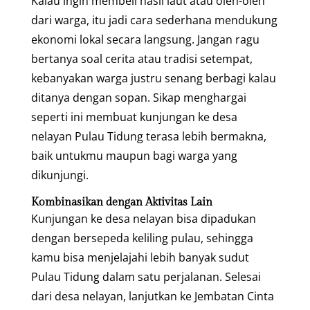
Kalau ingin membeli hasil laut atau oleh-oleh
dari warga, itu jadi cara sederhana mendukung
ekonomi lokal secara langsung. Jangan ragu
bertanya soal cerita atau tradisi setempat,
kebanyakan warga justru senang berbagi kalau
ditanya dengan sopan. Sikap menghargai
seperti ini membuat kunjungan ke desa
nelayan Pulau Tidung terasa lebih bermakna,
baik untukmu maupun bagi warga yang
dikunjungi.
Kombinasikan dengan Aktivitas Lain
Kunjungan ke desa nelayan bisa dipadukan
dengan bersepeda keliling pulau, sehingga
kamu bisa menjelajahi lebih banyak sudut
Pulau Tidung dalam satu perjalanan. Selesai
dari desa nelayan, lanjutkan ke Jembatan Cinta