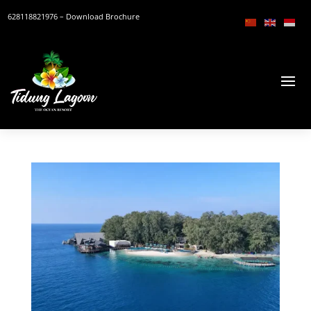
628118821976
– Download Brochure