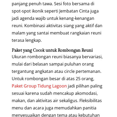
panjang penuh tawa. Sesi foto bersama di
spot-spot ikonik seperti Jembatan Cinta juga
jadi agenda wajib untuk kenang-kenangan
reuni. Kombinasi aktivitas siang yang aktif dan
malam yang santai membuat rangkaian reuni
terasa lengkap.
Paket yang Cocok untuk Rombongan Reuni
Ukuran rombongan reuni biasanya bervariasi,
mulai dari belasan sampai puluhan orang
tergantung angkatan atau circle pertemanan.
Untuk rombongan besar di atas 25 orang,
Paket Group Tidung Lagoon
jadi pilihan paling
sesuai karena sudah mencakup akomodasi,
makan, dan aktivitas air sekaligus. Fleksibilitas
menu dan acara juga memudahkan panitia
menyesuaikan dengan tema atau kebutuhan