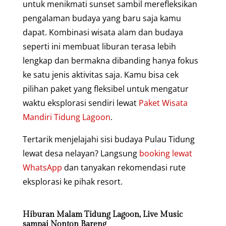
untuk menikmati sunset sambil merefleksikan
pengalaman budaya yang baru saja kamu
dapat. Kombinasi wisata alam dan budaya
seperti ini membuat liburan terasa lebih
lengkap dan bermakna dibanding hanya fokus
ke satu jenis aktivitas saja. Kamu bisa cek
pilihan paket yang fleksibel untuk mengatur
waktu eksplorasi sendiri lewat
Paket Wisata
Mandiri Tidung Lagoon
.
Tertarik menjelajahi sisi budaya Pulau Tidung
lewat desa nelayan? Langsung
booking lewat
WhatsApp
dan tanyakan rekomendasi rute
eksplorasi ke pihak resort.
Hiburan Malam Tidung Lagoon, Live Music
sampai Nonton Bareng