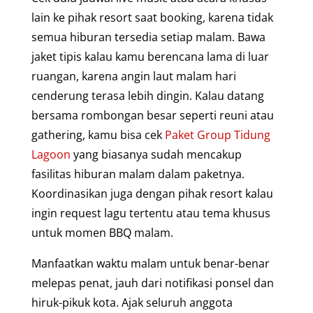
lain ke pihak resort saat booking, karena tidak
semua hiburan tersedia setiap malam. Bawa
jaket tipis kalau kamu berencana lama di luar
ruangan, karena angin laut malam hari
cenderung terasa lebih dingin. Kalau datang
bersama rombongan besar seperti reuni atau
gathering, kamu bisa cek
Paket Group Tidung
Lagoon
yang biasanya sudah mencakup
fasilitas hiburan malam dalam paketnya.
Koordinasikan juga dengan pihak resort kalau
ingin request lagu tertentu atau tema khusus
untuk momen BBQ malam.
Manfaatkan waktu malam untuk benar-benar
melepas penat, jauh dari notifikasi ponsel dan
hiruk-pikuk kota. Ajak seluruh anggota