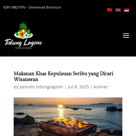
628118821976
– Download Brochure
Makanan Khas Kepulauan Seribu yang Dicari
Wisatawan
by
penulis tidunglagoon
|
Jul 8, 2025
|
kuliner