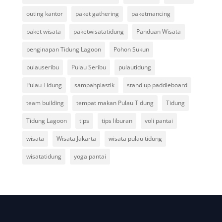
outing kantor
paket gathering
paketmancing
paket wisata
paketwisatatidung
Panduan Wisata
penginapan Tidung Lagoon
Pohon Sukun
pulauseribu
Pulau Seribu
pulautidung
Pulau Tidung
sampahplastik
stand up paddleboard
team building
tempat makan Pulau Tidung
Tidung
Tidung Lagoon
tips
tips liburan
voli pantai
wisata
Wisata Jakarta
wisata pulau tidung
wisatatidung
yoga pantai