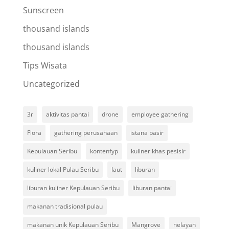
Sunscreen
thousand islands
thousand islands
Tips Wisata
Uncategorized
3r
aktivitas pantai
drone
employee gathering
Flora
gathering perusahaan
istana pasir
Kepulauan Seribu
kontenfyp
kuliner khas pesisir
kuliner lokal Pulau Seribu
laut
liburan
liburan kuliner Kepulauan Seribu
liburan pantai
makanan tradisional pulau
makanan unik Kepulauan Seribu
Mangrove
nelayan