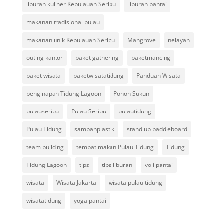
liburan kuliner Kepulauan Seribu
liburan pantai
makanan tradisional pulau
makanan unik Kepulauan Seribu
Mangrove
nelayan
outing kantor
paket gathering
paketmancing
paket wisata
paketwisatatidung
Panduan Wisata
penginapan Tidung Lagoon
Pohon Sukun
pulauseribu
Pulau Seribu
pulautidung
Pulau Tidung
sampahplastik
stand up paddleboard
team building
tempat makan Pulau Tidung
Tidung
Tidung Lagoon
tips
tips liburan
voli pantai
wisata
Wisata Jakarta
wisata pulau tidung
wisatatidung
yoga pantai