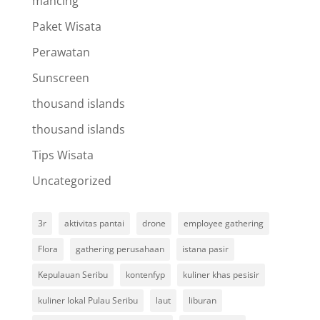
mancing
Paket Wisata
Perawatan
Sunscreen
thousand islands
thousand islands
Tips Wisata
Uncategorized
3r
aktivitas pantai
drone
employee gathering
Flora
gathering perusahaan
istana pasir
Kepulauan Seribu
kontenfyp
kuliner khas pesisir
kuliner lokal Pulau Seribu
laut
liburan