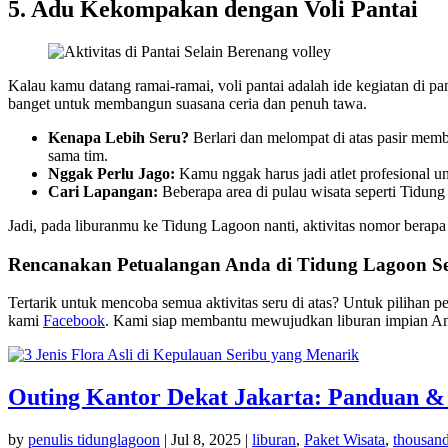
5. Adu Kekompakan dengan Voli Pantai
Kalau kamu datang ramai-ramai, voli pantai adalah ide kegiatan di pan
banget untuk membangun suasana ceria dan penuh tawa.
Kenapa Lebih Seru?
Berlari dan melompat di atas pasir memb
sama tim.
Nggak Perlu Jago:
Kamu nggak harus jadi atlet profesional u
Cari Lapangan:
Beberapa area di pulau wisata seperti Tidung 
Jadi, pada liburanmu ke Tidung Lagoon nanti, aktivitas nomor berap
Rencanakan Petualangan Anda di Tidung Lagoon S
Tertarik untuk mencoba semua aktivitas seru di atas? Untuk pilihan
kami
Facebook
. Kami siap membantu mewujudkan liburan impian A
Outing Kantor Dekat Jakarta: Panduan & 
by
penulis tidunglagoon
|
Jul 8, 2025
|
liburan
,
Paket Wisata
,
thousand