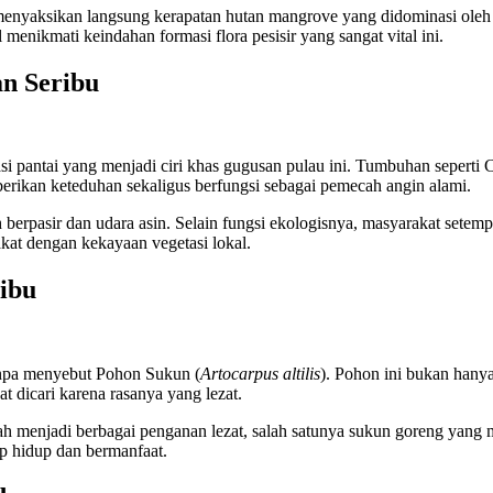
menyaksikan langsung kerapatan hutan mangrove yang didominasi oleh 
nikmati keindahan formasi flora pesisir yang sangat vital ini.
an Seribu
i pantai yang menjadi ciri khas gugusan pulau ini. Tumbuhan seperti 
berikan keteduhan sekaligus berfungsi sebagai pemecah angin alami.
ah berpasir dan udara asin. Selain fungsi ekologisnya, masyarakat set
kat dengan kekayaan vegetasi lokal.
ibu
anpa menyebut Pohon Sukun (
Artocarpus altilis
). Pohon ini bukan hany
at dicari karena rasanya yang lezat.
ah menjadi berbagai penganan lezat, salah satunya sukun goreng yang
ap hidup dan bermanfaat.