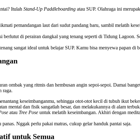
ntai? Itulah
Stand-Up Paddleboarding
atau SUP. Olahraga ini merupaka
kmati pemandangan laut dari sudut pandang baru, sambil melatih kese
si berlutut di perairan dangkal yang tenang seperti di Tidung Lagoon. 
nang sangat ideal untuk belajar SUP. Kamu bisa menyewa papan di ban
angan
n ombak yang ritmis dan hembusan angin sepoi-sepoi. Damai banget, ka
n raga.
 menantang keseimbanganmu, sehingga otot-otot kecil di tubuh ikut beke
tan mental dan fisik sangatlah besar, dan melakukannya di alam terbuk
Pose
atau
Tree Pose
untuk melatih keseimbangan. Akhiri dengan meditas
lu panas. Nggak perlu pakai matras, cukup gelar handuk pantai saja.
atif untuk Semua