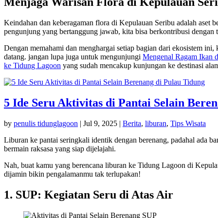
Menjaga Warisan Flora di Kepulauan Ser
Keindahan dan keberagaman flora di Kepulauan Seribu adalah aset be
pengunjung yang bertanggung jawab, kita bisa berkontribusi dengan 
Dengan memahami dan menghargai setiap bagian dari ekosistem ini, ki
datang. jangan lupa juga untuk mengunjungi
Mengenal Ragam Ikan d
ke Tidung Lagoon
yang sudah mencakup kunjungan ke destinasi alam 
5 Ide Seru Aktivitas di Pantai Selain Bere
by
penulis tidunglagoon
|
Jul 9, 2025
|
Berita
,
liburan
,
Tips Wisata
Liburan ke pantai seringkali identik dengan berenang, padahal ada ba
bermain raksasa yang siap dijelajahi.
Nah, buat kamu yang berencana liburan ke Tidung Lagoon di Kepulaua
dijamin bikin pengalamanmu tak terlupakan!
1. SUP: Kegiatan Seru di Atas Air