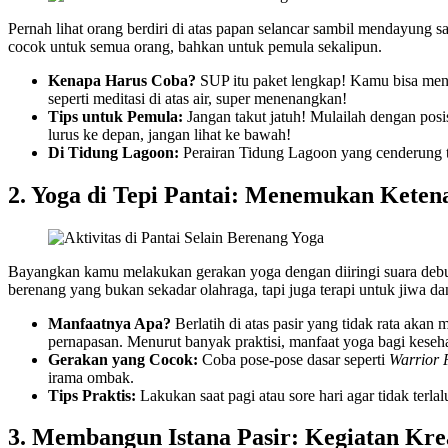
Pernah lihat orang berdiri di atas papan selancar sambil mendayung sa
cocok untuk semua orang, bahkan untuk pemula sekalipun.
Kenapa Harus Coba?
SUP itu paket lengkap! Kamu bisa meni
seperti meditasi di atas air, super menenangkan!
Tips untuk Pemula:
Jangan takut jatuh! Mulailah dengan posi
lurus ke depan, jangan lihat ke bawah!
Di Tidung Lagoon:
Perairan Tidung Lagoon yang cenderung te
2. Yoga di Tepi Pantai: Menemukan Keten
Bayangkan kamu melakukan gerakan yoga dengan diiringi suara debura
berenang yang bukan sekadar olahraga, tapi juga terapi untuk jiwa da
Manfaatnya Apa?
Berlatih di atas pasir yang tidak rata akan
pernapasan. Menurut banyak praktisi, manfaat yoga bagi keseha
Gerakan yang Cocok:
Coba pose-pose dasar seperti
Warrior 
irama ombak.
Tips Praktis:
Lakukan saat pagi atau sore hari agar tidak terla
3. Membangun Istana Pasir: Kegiatan Kre