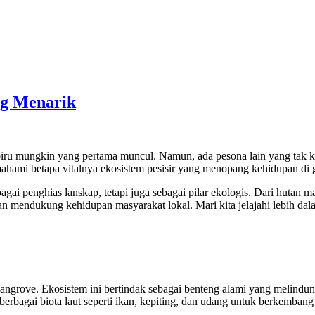
ang Menarik
biru mungkin yang pertama muncul. Namun, ada pesona lain yang tak k
ami betapa vitalnya ekosistem pesisir yang menopang kehidupan di gu
gai penghias lanskap, tetapi juga sebagai pilar ekologis. Dari hutan
mendukung kehidupan masyarakat lokal. Mari kita jelajahi lebih dalam
mangrove. Ekosistem ini bertindak sebagai benteng alami yang melindun
bagai biota laut seperti ikan, kepiting, dan udang untuk berkembang 