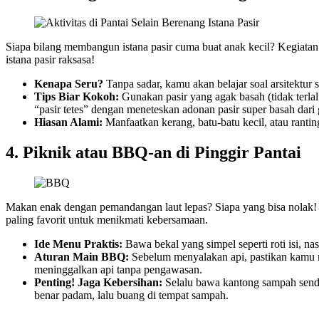
Siapa bilang membangun istana pasir cuma buat anak kecil? Kegiatan 
istana pasir raksasa!
Kenapa Seru?
Tanpa sadar, kamu akan belajar soal arsitektur
Tips Biar Kokoh:
Gunakan pasir yang agak basah (tidak terlalu
“pasir tetes” dengan meneteskan adonan pasir super basah da
Hiasan Alami:
Manfaatkan kerang, batu-batu kecil, atau rantin
4. Piknik atau BBQ-an di Pinggir Pantai
Makan enak dengan pemandangan laut lepas? Siapa yang bisa nolak! Me
paling favorit untuk menikmati kebersamaan.
Ide Menu Praktis:
Bawa bekal yang simpel seperti roti isi, nas
Aturan Main BBQ:
Sebelum menyalakan api, pastikan kamu m
meninggalkan api tanpa pengawasan.
Penting! Jaga Kebersihan:
Selalu bawa kantong sampah sendir
benar padam, lalu buang di tempat sampah.