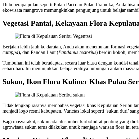
Di beberapa pulau seperti Pulau Pari dan Pulau Pramuka, Anda bisa 
ekowisata mangrove memungkinkan pengunjung untuk belajar sambil me
Vegetasi Pantai, Kekayaan Flora Kepulau
Berjalan lebih jauh ke daratan, Anda akan menemukan formasi vegetas
catappa
), dan Pandan Laut (
Pandanus tectorius
) berdiri kokoh, mem
Tumbuhan ini telah beradaptasi secara luar biasa dengan kondisi tan
sehari-hari. Ini menunjukkan betapa eratnya hubungan antara masyara
Sukun, Ikon Flora Kuliner Khas Pulau Ser
Tidak lengkap rasanya membahas vegetasi khas Kepulauan Seribu t
menjadi logo resmi kabupaten. Varietas lokal seperti ‘sukun duri’ sang
Bagi masyarakat, sukun adalah sumber karbohidrat penting yang diol
agrowisata sukun terus dilakukan untuk menjaga warisan flora ini tet