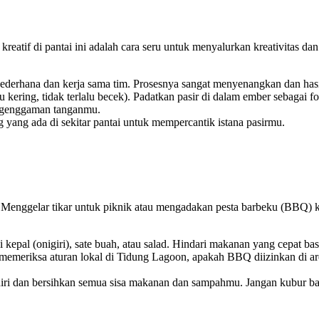
kreatif di pantai ini adalah cara seru untuk menyalurkan kreativitas 
 sederhana dan kerja sama tim. Prosesnya sangat menyenangkan dan hasil
 kering, tidak terlalu becek). Padatkan pasir di dalam ember sebagai fo
ri genggaman tanganmu.
g yang ada di sekitar pantai untuk mempercantik istana pasirmu.
nggelar tikar untuk piknik atau mengadakan pesta barbeku (BBQ) kecil
i kepal (onigiri), sate buah, atau salad. Hindari makanan yang cepat bas
emeriksa aturan lokal di Tidung Lagoon, apakah BBQ diizinkan di ar
i dan bersihkan semua sisa makanan dan sampahmu. Jangan kubur bara 