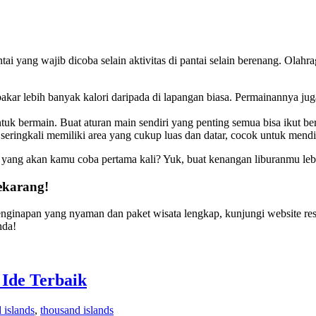
tai yang wajib dicoba selain aktivitas di pantai selain berenang. Olah
akar lebih banyak kalori daripada di lapangan biasa. Permainannya jug
ntuk bermain. Buat aturan main sendiri yang penting semua bisa ikut b
seringkali memiliki area yang cukup luas dan datar, cocok untuk mendir
a yang akan kamu coba pertama kali? Yuk, buat kenangan liburanmu le
ekarang!
 penginapan yang nyaman dan paket wisata lengkap, kunjungi website re
nda!
Ide Terbaik
 islands
,
thousand islands