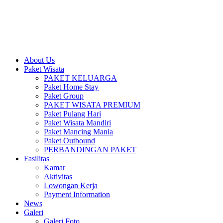
628118821976
– Download Brochure
About Us
Paket Wisata
PAKET KELUARGA
Paket Home Stay
Paket Group
PAKET WISATA PREMIUM
Paket Pulang Hari
Paket Wisata Mandiri
Paket Mancing Mania
Paket Outbound
PERBANDINGAN PAKET
Fasilitas
Kamar
Aktivitas
Lowongan Kerja
Payment Information
News
Galeri
Galeri Foto