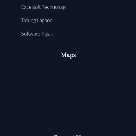
Excelsoft Technology
Tidung Lagoon
Software Pajak
Maps