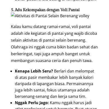
5. Adu Kekompakan dengan Voli Pantai
Kalau kamu datang ramai-ramai, voli pantai
adalah ide kegiatan di pantai yang wajib dicoba
selain aktivitas di pantai selain berenang.
Olahraga ini nggak cuma bikin badan sehat dan
berkeringat, tapi juga ampuh banget untuk
membangun suasana ceria dan penuh tawa.
Kenapa Lebih Seru?
Berlari dan melompat
di atas pasir membakar lebih banyak kalori
daripada di lapangan biasa. Permainannya
juga lebih santai, fokus utamanya adalah
bersenang-senang dan kerja sama tim.
Nggak Perlu Jago:
Kamu nggak harus jadi