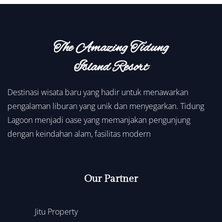
The Amazing Tidung
Island Resort
Destinasi wisata baru yang hadir untuk menawarkan
pengalaman liburan yang unik dan menyegarkan. Tidung
Lagoon menjadi oase yang memanjakan pengunjung
dengan keindahan alam, fasilitas modern
Our Partner
Jitu Property