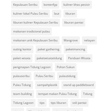
Kepulauan Seribu
kontenfyp
kuliner khas pesisir
kuliner lokal Pulau Seribu
laut
liburan
liburan kuliner Kepulauan Seribu
liburan pantai
makanan tradisional pulau
makanan unik Kepulauan Seribu
Mangrove
nelayan
outing kantor
paket gathering
paketmancing
paket wisata
paketwisatatidung
Panduan Wisata
penginapan Tidung Lagoon
Pohon Sukun
pulauseribu
Pulau Seribu
pulautidung
Pulau Tidung
sampahplastik
stand up paddleboard
team building
tempat makan Pulau Tidung
Tidung
Tidung Lagoon
tips
tips liburan
voli pantai