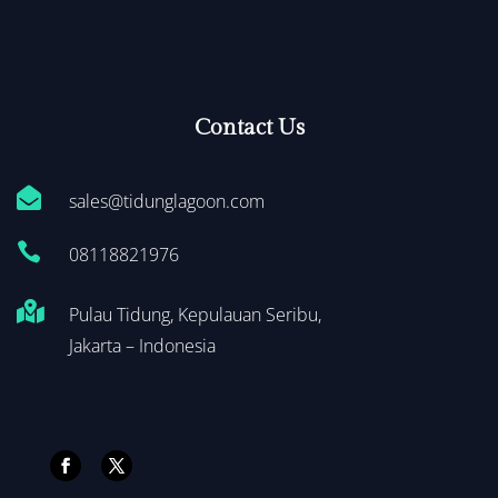
Contact Us

sales@tidunglagoon.com

0
8118821976

Pulau Tidung, Kepulauan Seribu,
Jakarta – Indonesia