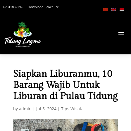
628118821976
– Download Brochure
Siapkan Liburanmu, 10
Barang Wajib Untuk
Liburan di Pulau Tidung
by
admin
|
Jul 5, 2024
|
Tips Wisata