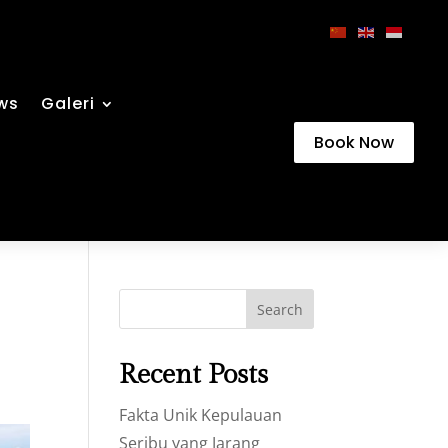
ws
Galeri
Book Now
Search
Recent Posts
Fakta Unik Kepulauan
Seribu yang Jarang