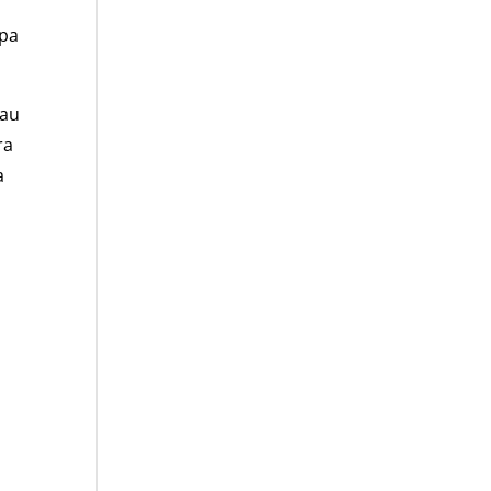
apa
lau
ra
a