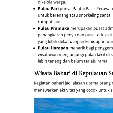
dikelola warga.
Pulau Pari
punya Pantai Pasir Perawan 
untuk berenang atau snorkeling santai.
rumput laut.
Pulau Pramuka
merupakan pusat admini
penangkaran penyu dan pusat edukasi
yang lebih dekat dengan kehidupan war
Pulau Harapan
menarik bagi penggemar
wisatawan mengunjungi pulau kecil di 
lebih tenang dan belum terlalu ramai.
Wisata Bahari di Kepulauan S
Kegiatan bahari jadi alasan utama orang
menawarkan aktivitas yang cocok untuk s