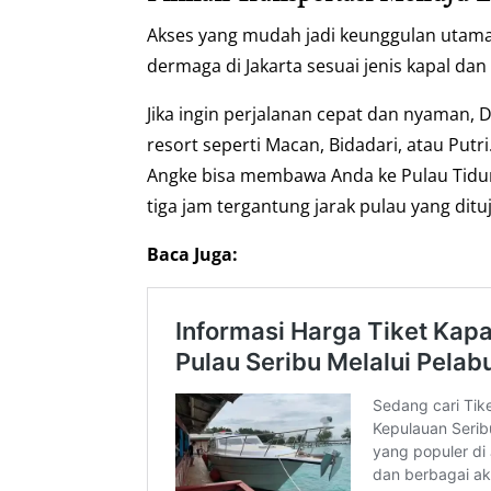
Akses yang mudah jadi keunggulan utama 
dermaga di Jakarta sesuai jenis kapal dan
Jika ingin perjalanan cepat dan nyaman
resort seperti Macan, Bidadari, atau Putr
Angke bisa membawa Anda ke Pulau Tidun
tiga jam tergantung jarak pulau yang ditu
Baca Juga: