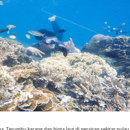
ma. Terumbu karang dan biota laut di perairan sekitar pulau