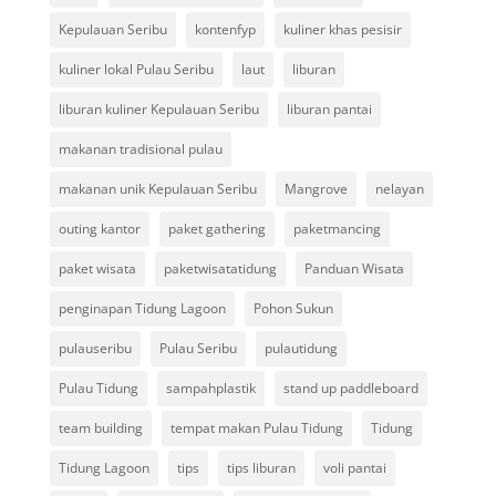
Kepulauan Seribu
kontenfyp
kuliner khas pesisir
kuliner lokal Pulau Seribu
laut
liburan
liburan kuliner Kepulauan Seribu
liburan pantai
makanan tradisional pulau
makanan unik Kepulauan Seribu
Mangrove
nelayan
outing kantor
paket gathering
paketmancing
paket wisata
paketwisatatidung
Panduan Wisata
penginapan Tidung Lagoon
Pohon Sukun
pulauseribu
Pulau Seribu
pulautidung
Pulau Tidung
sampahplastik
stand up paddleboard
team building
tempat makan Pulau Tidung
Tidung
Tidung Lagoon
tips
tips liburan
voli pantai