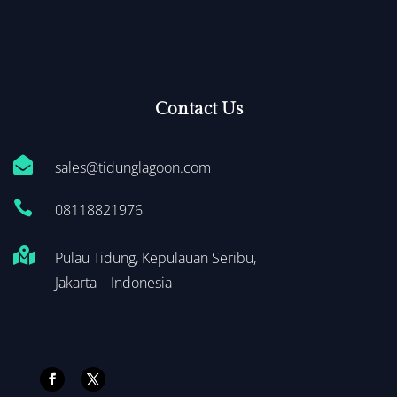
Contact Us

sales@tidunglagoon.com

0
8118821976

Pulau Tidung, Kepulauan Seribu,
Jakarta – Indonesia