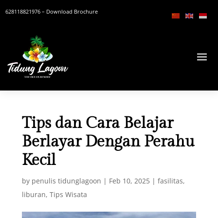
628118821976
– Download Brochure
Tips dan Cara Belajar
Berlayar Dengan Perahu
Kecil
by
penulis tidunglagoon
|
Feb 10, 2025
|
fasilitas
,
liburan
,
Tips Wisata