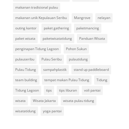
makanan tradisional pulau
makanan unik Kepulauan Seribu
Mangrove
nelayan
outing kantor
paket gathering
paketmancing
paket wisata
paketwisatatidung
Panduan Wisata
penginapan Tidung Lagoon
Pohon Sukun
pulauseribu
Pulau Seribu
pulautidung
Pulau Tidung
sampahplastik
stand up paddleboard
team building
tempat makan Pulau Tidung
Tidung
Tidung Lagoon
tips
tips liburan
voli pantai
wisata
Wisata Jakarta
wisata pulau tidung
wisatatidung
yoga pantai