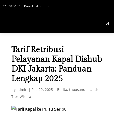
628118821976
– Download Brochure
Tarif Retribusi
Pelayanan Kapal Dishub
DKI Jakarta: Panduan
Lengkap 2025
by
admin
|
Feb 20, 2025
|
Berita
,
thousand islands
,
Tips Wisata