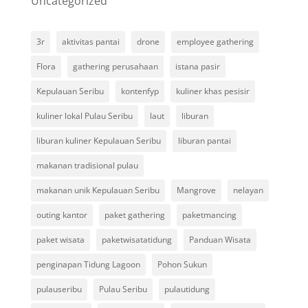
Uncategorized
3r
aktivitas pantai
drone
employee gathering
Flora
gathering perusahaan
istana pasir
Kepulauan Seribu
kontenfyp
kuliner khas pesisir
kuliner lokal Pulau Seribu
laut
liburan
liburan kuliner Kepulauan Seribu
liburan pantai
makanan tradisional pulau
makanan unik Kepulauan Seribu
Mangrove
nelayan
outing kantor
paket gathering
paketmancing
paket wisata
paketwisatatidung
Panduan Wisata
penginapan Tidung Lagoon
Pohon Sukun
pulauseribu
Pulau Seribu
pulautidung