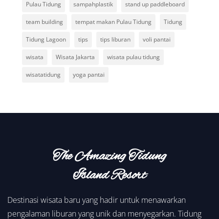
Pulau Tidung
sampahplastik
stand up paddleboard
team building
tempat makan Pulau Tidung
Tidung
Tidung Lagoon
tips
tips liburan
voli pantai
wisata
Wisata Jakarta
wisata pulau tidung
wisatatidung
yoga pantai
The Amazing Tidung
Island Resort
Destinasi wisata baru yang hadir untuk menawarkan
pengalaman liburan yang unik dan menyegarkan. Tidung