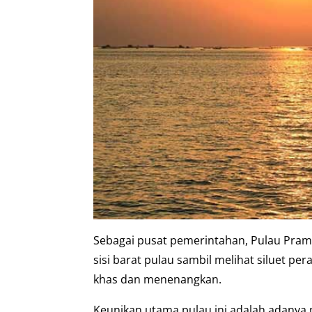
Sebagai pusat pemerintahan, Pulau Pramuk
sisi barat pulau sambil melihat siluet 
khas dan menenangkan.
Keunikan utama pulau ini adalah adanya 