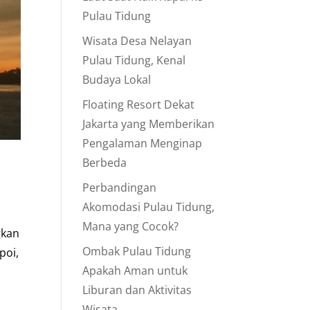
Pulau Tidung
Wisata Desa Nelayan
Pulau Tidung, Kenal
Budaya Lokal
Floating Resort Dekat
Jakarta yang Memberikan
Pengalaman Menginap
Berbeda
Perbandingan
Akomodasi Pulau Tidung,
Mana yang Cocok?
gkan
Ombak Pulau Tidung
poi,
Apakah Aman untuk
Liburan dan Aktivitas
Wisata