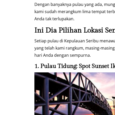
Dengan banyaknya pulau yang ada, mungk
kami sudah merangkum lima tempat terba
Anda tak terlupakan.
Ini Dia Pilihan Lokasi Se
Setiap pulau di Kepulauan Seribu menawar
yang telah kami rangkum, masing-masing
hari Anda dengan sempurna.
1. Pulau Tidung: Spot Sunset 