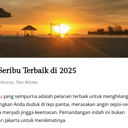
Seribu Terbaik di 2025
liburan
,
Tips Wisata
bu
yang sempurna adalah pelarian terbaik untuk menghilan
yangkan Anda duduk di tepi pantai, merasakan angin sepoi-se
a menjadi jingga keemasan. Pemandangan indah ini bukan
ari Jakarta untuk menikmatinya.