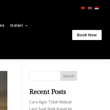
ws
Galeri
Book Now
Search
Recent Posts
Cara Agar Tidak Mabuk
Laut Saat Naik Kapal ke