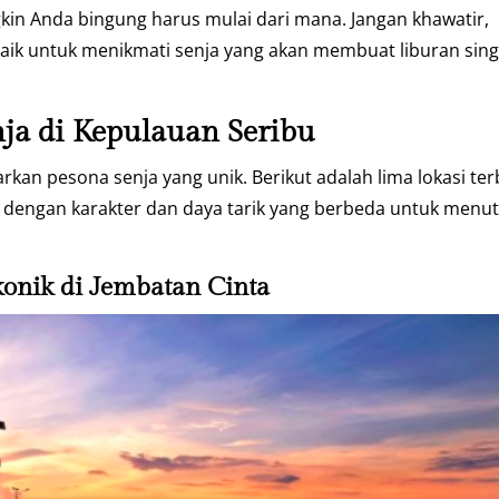
in Anda bingung harus mulai dari mana. Jangan khawatir,
ik untuk menikmati senja yang akan membuat liburan sing
nja di Kepulauan Seribu
kan pesona senja yang unik. Berikut adalah lima lokasi ter
 dengan karakter dan daya tarik yang berbeda untuk menu
Ikonik di Jembatan Cinta