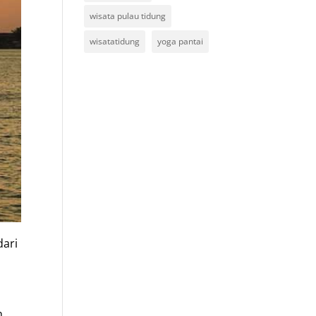
wisata pulau tidung
wisatatidung
yoga pantai
dari
n