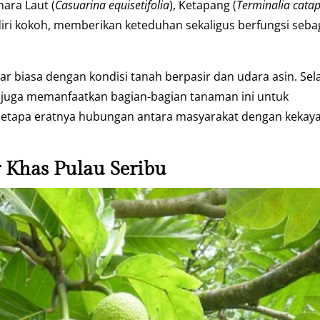
ara Laut (
Casuarina equisetifolia
), Ketapang (
Terminalia cata
diri kokoh, memberikan keteduhan sekaligus berfungsi seba
ar biasa dengan kondisi tanah berpasir dan udara asin. Sel
t juga memanfaatkan bagian-bagian tanaman ini untuk
 betapa eratnya hubungan antara masyarakat dengan kekay
r Khas Pulau Seribu