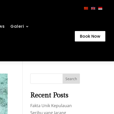
ws
Galeri
Book Now
Search
Recent Posts
Fakta Unik Kepulauan
Seribu yang Jarang