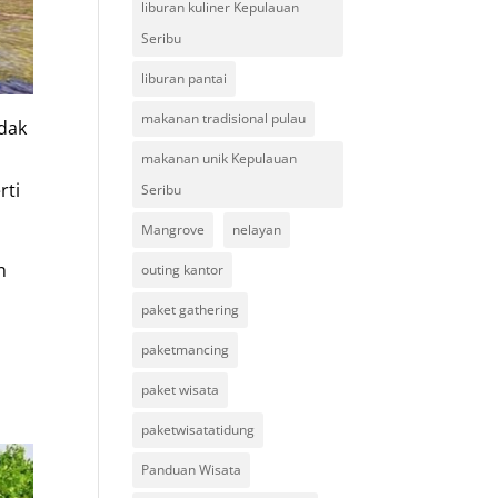
liburan kuliner Kepulauan
Seribu
liburan pantai
makanan tradisional pulau
ndak
makanan unik Kepulauan
rti
Seribu
Mangrove
nelayan
n
outing kantor
paket gathering
paketmancing
paket wisata
paketwisatatidung
Panduan Wisata