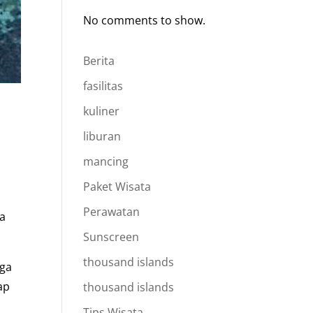
No comments to show.
Berita
fasilitas
kuliner
liburan
mancing
Paket Wisata
Perawatan
ya
Sunscreen
thousand islands
uga
ap
thousand islands
Tips Wisata