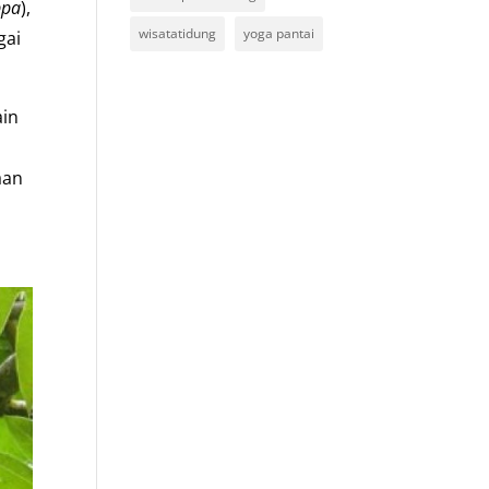
ppa
),
wisatatidung
yoga pantai
gai
ain
aan