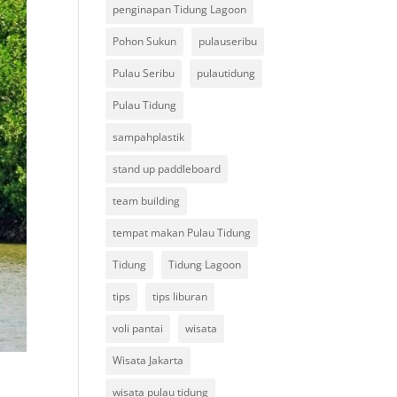
penginapan Tidung Lagoon
Pohon Sukun
pulauseribu
Pulau Seribu
pulautidung
Pulau Tidung
sampahplastik
stand up paddleboard
team building
tempat makan Pulau Tidung
Tidung
Tidung Lagoon
tips
tips liburan
voli pantai
wisata
Wisata Jakarta
s
wisata pulau tidung