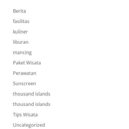
Berita
fasilitas
kuliner
liburan
mancing
Paket Wisata
Perawatan
Sunscreen
thousand islands
thousand islands
Tips Wisata
Uncategorized