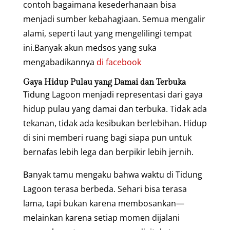
contoh bagaimana kesederhanaan bisa
menjadi sumber kebahagiaan. Semua mengalir
alami, seperti laut yang mengelilingi tempat
ini.Banyak akun medsos yang suka
mengabadikannya
di facebook
Gaya Hidup Pulau yang Damai dan Terbuka
Tidung Lagoon menjadi representasi dari gaya
hidup pulau yang damai dan terbuka. Tidak ada
tekanan, tidak ada kesibukan berlebihan. Hidup
di sini memberi ruang bagi siapa pun untuk
bernafas lebih lega dan berpikir lebih jernih.
Banyak tamu mengaku bahwa waktu di Tidung
Lagoon terasa berbeda. Sehari bisa terasa
lama, tapi bukan karena membosankan—
melainkan karena setiap momen dijalani