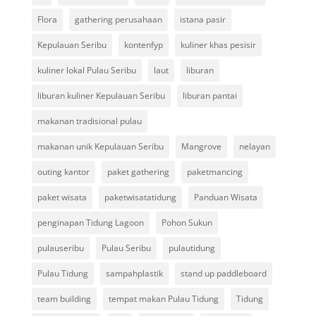
Flora
gathering perusahaan
istana pasir
Kepulauan Seribu
kontenfyp
kuliner khas pesisir
kuliner lokal Pulau Seribu
laut
liburan
liburan kuliner Kepulauan Seribu
liburan pantai
makanan tradisional pulau
makanan unik Kepulauan Seribu
Mangrove
nelayan
outing kantor
paket gathering
paketmancing
paket wisata
paketwisatatidung
Panduan Wisata
penginapan Tidung Lagoon
Pohon Sukun
pulauseribu
Pulau Seribu
pulautidung
Pulau Tidung
sampahplastik
stand up paddleboard
team building
tempat makan Pulau Tidung
Tidung