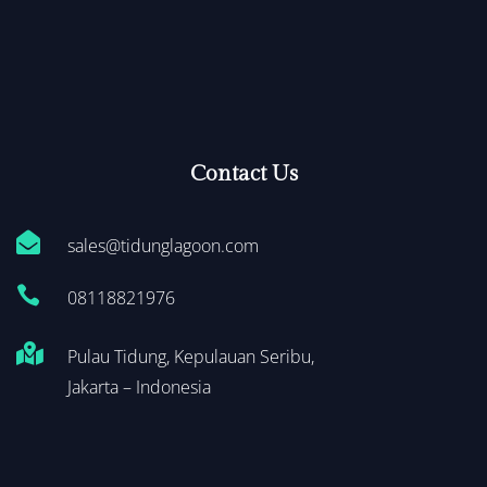
Contact Us

sales@tidunglagoon.com

0
8118821976

Pulau Tidung, Kepulauan Seribu,
Jakarta – Indonesia