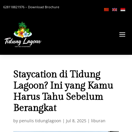
628118821976
– Download Brochure
Staycation di Tidung
Lagoon? Ini yang Kamu
Harus Tahu Sebelum
Berangkat
by
penulis tidunglagoon
|
Jul 8, 2025
|
liburan