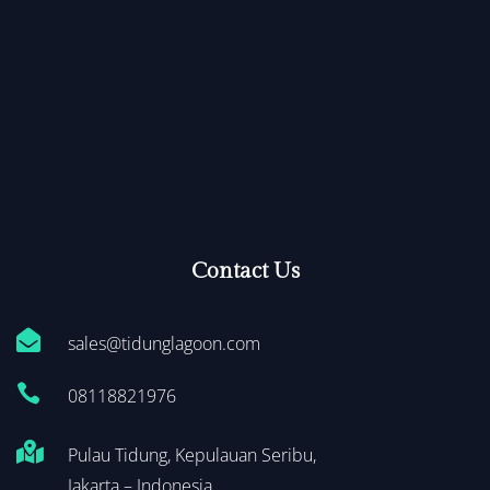
Contact Us

sales@tidunglagoon.com

0
8118821976

Pulau Tidung, Kepulauan Seribu,
Jakarta – Indonesia