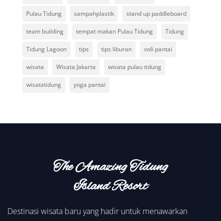
Pulau Tidung
sampahplastik
stand up paddleboard
team building
tempat makan Pulau Tidung
Tidung
Tidung Lagoon
tips
tips liburan
voli pantai
wisata
Wisata Jakarta
wisata pulau tidung
wisatatidung
yoga pantai
The Amazing Tidung
Island Resort
Destinasi wisata baru yang hadir untuk menawarkan