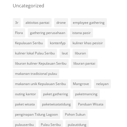
Uncategorized
3r
aktivitas pantai
drone
employee gathering
Flora
gathering perusahaan
istana pasir
Kepulauan Seribu
kontenfyp
kuliner khas pesisir
kuliner lokal Pulau Seribu
laut
liburan
liburan kuliner Kepulauan Seribu
liburan pantai
makanan tradisional pulau
makanan unik Kepulauan Seribu
Mangrove
nelayan
outing kantor
paket gathering
paketmancing
paket wisata
paketwisatatidung
Panduan Wisata
penginapan Tidung Lagoon
Pohon Sukun
pulauseribu
Pulau Seribu
pulautidung