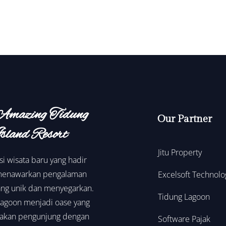
Amazing Tidung
Our Partner
sland Resort
Jitu Property
si wisata baru yang hadir
menawarkan pengalaman
Excelsoft Technolo
ang unik dan menyegarkan.
Tidung Lagoon
Lagoon menjadi oase yang
akan pengunjung dengan
Software Pajak