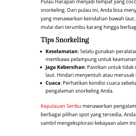
Pulau Harapan menjadi tempat yang cocok
snorkeling. Dari pulau ini, Anda bisa me
yang menawarkan keindahan bawah laut. 
mulai dari terumbu karang hingga berbagai
Tips Snorkeling
Keselamatan
: Selalu gunakan peralat
membawa pelampung untuk keamanan
Jaga Kebersihan
: Pastikan untuk ti
laut. Hindari menyentuh atau merusak
Cuaca
: Perhatikan kondisi cuaca seb
pengalaman snorkeling Anda.
Kepulauan Seribu
menawarkan pengalama
berbagai pilihan spot yang tersedia, A
sambil mengeksplorasi kekayaan alam In