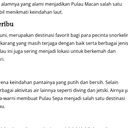
 alamnya yang alami menjadikan Pulau Macan salah satu
il menikmati keindahan laut.
eribu
i, merupakan destinasi favorit bagi para pecinta snorkeli
arang yang masih terjaga dengan baik serta berbagai jeni
ulau ini juga sering menjadi lokasi untuk berkemah dan
ri.
karena keindahan pantainya yang putih dan bersih. Selain
agai aktivitas air lainnya seperti diving dan jetski. Airnya 
a-warni membuat Pulau Sepa menjadi salah satu destinasi
au.