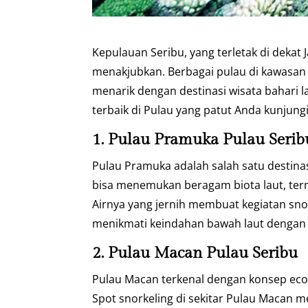
Kepulauan Seribu, yang terletak di dekat
menakjubkan. Berbagai pulau di kawasa
menarik dengan destinasi wisata bahari l
terbaik di Pulau yang patut Anda kunjungi
1. Pulau Pramuka
Pulau Serib
Pulau Pramuka adalah salah satu destinas
bisa menemukan beragam biota laut, ter
Airnya yang jernih membuat kegiatan s
menikmati keindahan bawah laut dengan l
2. Pulau Macan
Pulau Seribu
Pulau Macan terkenal dengan konsep eco
Spot snorkeling di sekitar Pulau Maca