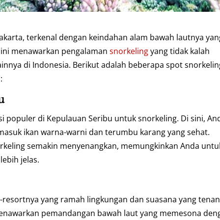
 Jakarta, terkenal dengan keindahan alam bawah lautnya yan
n ini menawarkan pengalaman
snorkeling
yang tidak kalah
ainnya di Indonesia. Berikut adalah beberapa spot snorkelin
:
u
i populer di Kepulauan Seribu untuk snorkeling. Di sini, An
masuk ikan warna-warni dan terumbu karang yang sehat.
norkeling semakin menyenangkan, memungkinkan Anda untu
ebih jelas.
-resortnya yang ramah lingkungan dan suasana yang tenan
n menawarkan pemandangan bawah laut yang memesona den