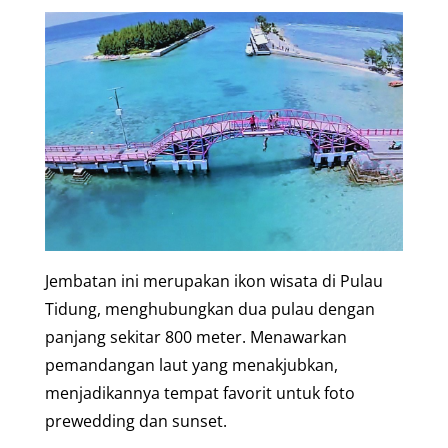
Jembatan ini merupakan ikon wisata di Pulau
Tidung, menghubungkan dua pulau dengan
panjang sekitar 800 meter. Menawarkan
pemandangan laut yang menakjubkan,
menjadikannya tempat favorit untuk foto
prewedding dan sunset.