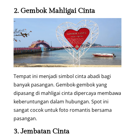
2. Gembok Mahligai Cinta
Tempat ini menjadi simbol cinta abadi bagi
banyak pasangan. Gembok-gembok yang
dipasang di mahligai cinta dipercaya membawa
keberuntungan dalam hubungan. Spot ini
sangat cocok untuk foto romantis bersama
pasangan.
3. Jembatan Cinta