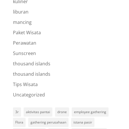
kuliner
liburan
mancing
Paket Wisata
Perawatan
Sunscreen
thousand islands
thousand islands
Tips Wisata
Uncategorized
3r
aktivitas pantai
drone
employee gathering
Flora
gathering perusahaan
istana pasir