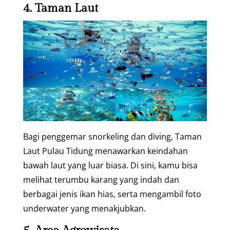
4. Taman Laut
Bagi penggemar snorkeling dan diving, Taman
Laut Pulau Tidung menawarkan keindahan
bawah laut yang luar biasa. Di sini, kamu bisa
melihat terumbu karang yang indah dan
berbagai jenis ikan hias, serta mengambil foto
underwater yang menakjubkan.