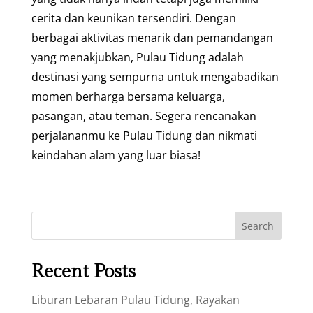
cerita dan keunikan tersendiri. Dengan
berbagai aktivitas menarik dan pemandangan
yang menakjubkan, Pulau Tidung adalah
destinasi yang sempurna untuk mengabadikan
momen berharga bersama keluarga,
pasangan, atau teman. Segera rencanakan
perjalananmu ke Pulau Tidung dan nikmati
keindahan alam yang luar biasa!
Search
Recent Posts
Liburan Lebaran Pulau Tidung, Rayakan