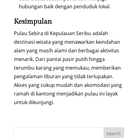
hubungan baik dengan penduduk lokal.
Kesimpulan
Pulau Sebira di Kepulauan Seribu adalah
destinasi wisata yang menawarkan keindahan
alam yang masih alami dan berbagai aktivitas
menarik. Dari pantai pasir putih hingga
terumbu karang yang memukau, memberikan
pengalaman liburan yang tidak terlupakan.
Akses yang cukup mudah dan akomodasi yang
ramah di kantong menjadikan pulau ini layak
untuk dikunjungi.
Search