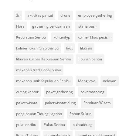
3r
aktivitas pantai
drone
employee gathering
Flora
gathering perusahaan
istana pasir
Kepulauan Seribu
kontenfyp
kuliner khas pesisir
kuliner lokal Pulau Seribu
laut
liburan
liburan kuliner Kepulauan Seribu
liburan pantai
makanan tradisional pulau
makanan unik Kepulauan Seribu
Mangrove
nelayan
outing kantor
paket gathering
paketmancing
paket wisata
paketwisatatidung
Panduan Wisata
penginapan Tidung Lagoon
Pohon Sukun
pulauseribu
Pulau Seribu
pulautidung
Pulau Tidung
sampahplastik
stand up paddleboard