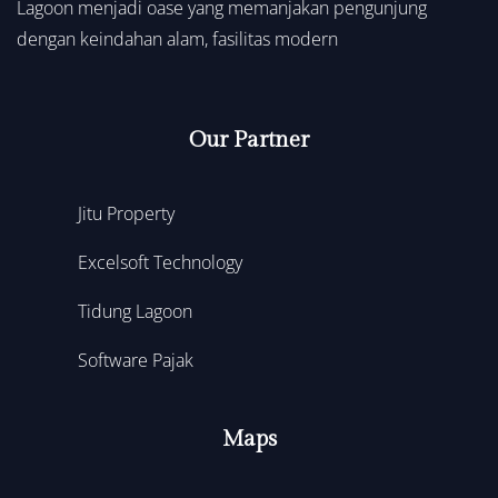
Lagoon menjadi oase yang memanjakan pengunjung
dengan keindahan alam, fasilitas modern
Our Partner
Jitu Property
Excelsoft Technology
Tidung Lagoon
Software Pajak
Maps