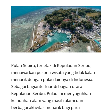
Pulau Sebira, terletak di Kepulauan Seribu,
menawarkan pesona wisata yang tidak kalah
menarik dengan pulau lainnya di Indonesia.
Sebagai bagianterluar di bagian utara
Kepulauan Seribu, Pulau ini menyuguhkan
keindahan alam yang masih alami dan
berbagai aktivitas menarik bagi para