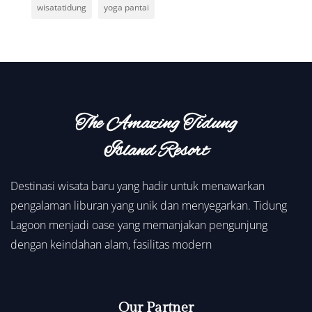
wisatatidung
yoga pantai
The Amazing Tidung
Island Resort
Destinasi wisata baru yang hadir untuk menawarkan
pengalaman liburan yang unik dan menyegarkan. Tidung
Lagoon menjadi oase yang memanjakan pengunjung
dengan keindahan alam, fasilitas modern
Our Partner