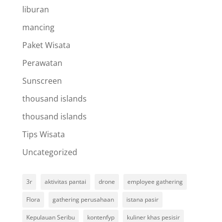
liburan
mancing
Paket Wisata
Perawatan
Sunscreen
thousand islands
thousand islands
Tips Wisata
Uncategorized
3r
aktivitas pantai
drone
employee gathering
Flora
gathering perusahaan
istana pasir
Kepulauan Seribu
kontenfyp
kuliner khas pesisir