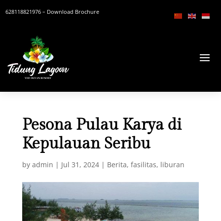
628118821976
– Download Brochure
Pesona Pulau Karya di
Kepulauan Seribu
by
admin
|
Jul 31, 2024
|
Berita
,
fasilitas
,
liburan