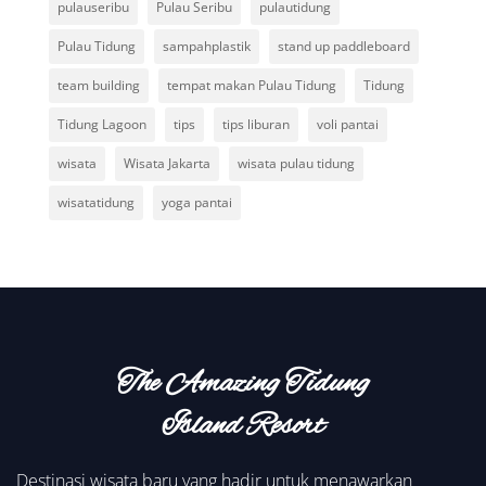
pulauseribu
Pulau Seribu
pulautidung
Pulau Tidung
sampahplastik
stand up paddleboard
team building
tempat makan Pulau Tidung
Tidung
Tidung Lagoon
tips
tips liburan
voli pantai
wisata
Wisata Jakarta
wisata pulau tidung
wisatatidung
yoga pantai
The Amazing Tidung
Island Resort
Destinasi wisata baru yang hadir untuk menawarkan