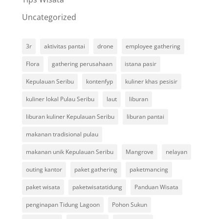
Uncategorized
3r
aktivitas pantai
drone
employee gathering
Flora
gathering perusahaan
istana pasir
Kepulauan Seribu
kontenfyp
kuliner khas pesisir
kuliner lokal Pulau Seribu
laut
liburan
liburan kuliner Kepulauan Seribu
liburan pantai
makanan tradisional pulau
makanan unik Kepulauan Seribu
Mangrove
nelayan
outing kantor
paket gathering
paketmancing
paket wisata
paketwisatatidung
Panduan Wisata
penginapan Tidung Lagoon
Pohon Sukun