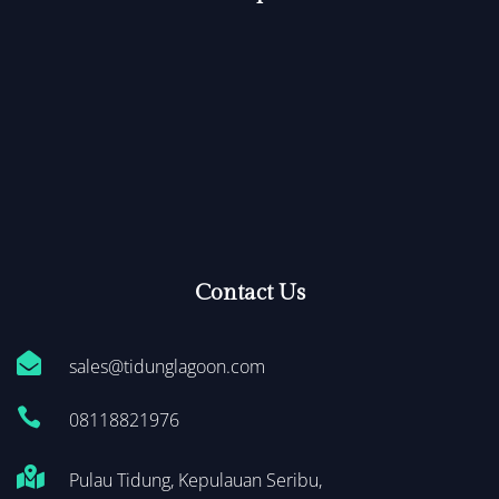
Contact Us

sales@tidunglagoon.com

0
8118821976

Pulau Tidung, Kepulauan Seribu,