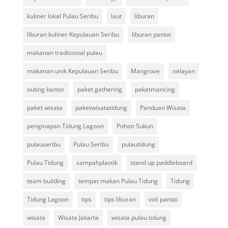
kuliner lokal Pulau Seribu
laut
liburan
liburan kuliner Kepulauan Seribu
liburan pantai
makanan tradisional pulau
makanan unik Kepulauan Seribu
Mangrove
nelayan
outing kantor
paket gathering
paketmancing
paket wisata
paketwisatatidung
Panduan Wisata
penginapan Tidung Lagoon
Pohon Sukun
pulauseribu
Pulau Seribu
pulautidung
Pulau Tidung
sampahplastik
stand up paddleboard
team building
tempat makan Pulau Tidung
Tidung
Tidung Lagoon
tips
tips liburan
voli pantai
wisata
Wisata Jakarta
wisata pulau tidung