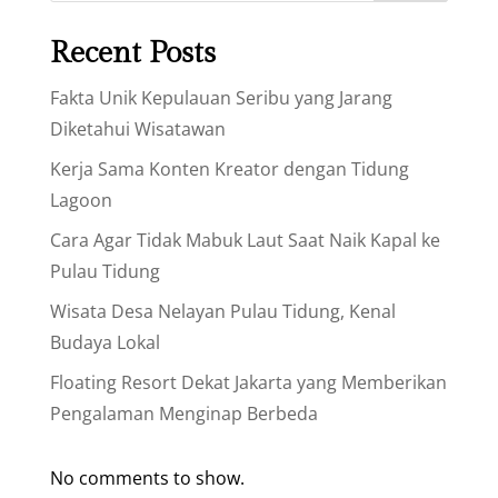
Recent Posts
Fakta Unik Kepulauan Seribu yang Jarang
Diketahui Wisatawan
Kerja Sama Konten Kreator dengan Tidung
Lagoon
Cara Agar Tidak Mabuk Laut Saat Naik Kapal ke
Pulau Tidung
Wisata Desa Nelayan Pulau Tidung, Kenal
Budaya Lokal
Floating Resort Dekat Jakarta yang Memberikan
Pengalaman Menginap Berbeda
No comments to show.