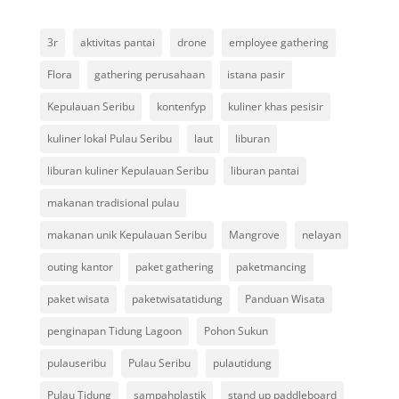
3r
aktivitas pantai
drone
employee gathering
Flora
gathering perusahaan
istana pasir
Kepulauan Seribu
kontenfyp
kuliner khas pesisir
kuliner lokal Pulau Seribu
laut
liburan
liburan kuliner Kepulauan Seribu
liburan pantai
makanan tradisional pulau
makanan unik Kepulauan Seribu
Mangrove
nelayan
outing kantor
paket gathering
paketmancing
paket wisata
paketwisatatidung
Panduan Wisata
penginapan Tidung Lagoon
Pohon Sukun
pulauseribu
Pulau Seribu
pulautidung
Pulau Tidung
sampahplastik
stand up paddleboard