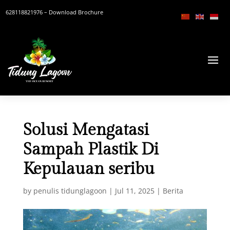
628118821976
– Download Brochure
Solusi Mengatasi
Sampah Plastik Di
Kepulauan seribu
by
penulis tidunglagoon
|
Jul 11, 2025
|
Berita