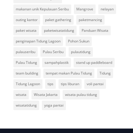
makanan unik Kepulauan Seribu
Mangrove
nelayan
outing kantor
paket gathering
paketmancing
paket wisata
paketwisatatidung
Panduan Wisata
penginapan Tidung Lagoon
Pohon Sukun
pulauseribu
Pulau Seribu
pulautidung
Pulau Tidung
sampahplastik
stand up paddleboard
team building
tempat makan Pulau Tidung
Tidung
Tidung Lagoon
tips
tips liburan
voli pantai
wisata
Wisata Jakarta
wisata pulau tidung
wisatatidung
yoga pantai