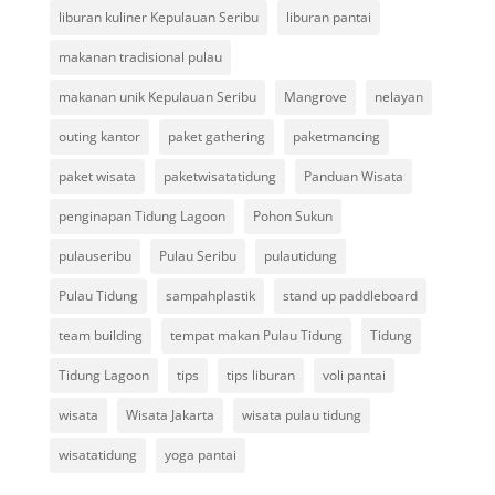
liburan kuliner Kepulauan Seribu
liburan pantai
makanan tradisional pulau
makanan unik Kepulauan Seribu
Mangrove
nelayan
outing kantor
paket gathering
paketmancing
paket wisata
paketwisatatidung
Panduan Wisata
penginapan Tidung Lagoon
Pohon Sukun
pulauseribu
Pulau Seribu
pulautidung
Pulau Tidung
sampahplastik
stand up paddleboard
team building
tempat makan Pulau Tidung
Tidung
Tidung Lagoon
tips
tips liburan
voli pantai
wisata
Wisata Jakarta
wisata pulau tidung
wisatatidung
yoga pantai