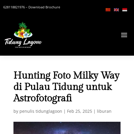
628118821976
– Download Brochure
Hunting Foto Milky Way
di Pulau Tidung untuk
Astrofotografi
by
penulis tidunglagoon
|
Feb 25, 2025
|
liburan