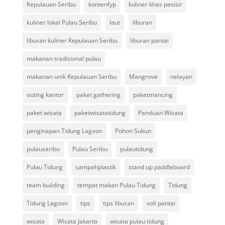
Kepulauan Seribu
kontenfyp
kuliner khas pesisir
kuliner lokal Pulau Seribu
laut
liburan
liburan kuliner Kepulauan Seribu
liburan pantai
makanan tradisional pulau
makanan unik Kepulauan Seribu
Mangrove
nelayan
outing kantor
paket gathering
paketmancing
paket wisata
paketwisatatidung
Panduan Wisata
penginapan Tidung Lagoon
Pohon Sukun
pulauseribu
Pulau Seribu
pulautidung
Pulau Tidung
sampahplastik
stand up paddleboard
team building
tempat makan Pulau Tidung
Tidung
Tidung Lagoon
tips
tips liburan
voli pantai
wisata
Wisata Jakarta
wisata pulau tidung