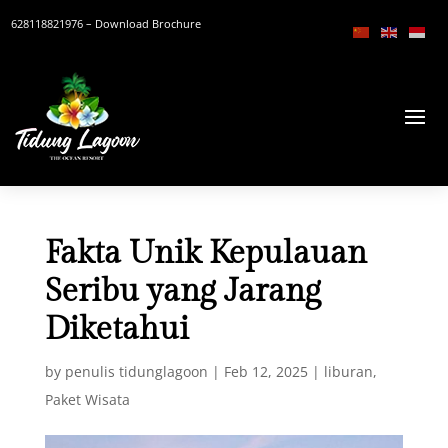
628118821976
– Download Brochure
Fakta Unik Kepulauan
Seribu yang Jarang
Diketahui
by
penulis tidunglagoon
|
Feb 12, 2025
|
liburan
,
Paket Wisata