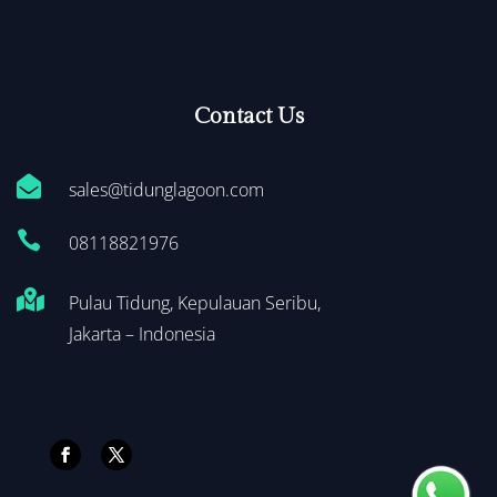
Contact Us

sales@tidunglagoon.com

0
8118821976

Pulau Tidung, Kepulauan Seribu,
Jakarta – Indonesia