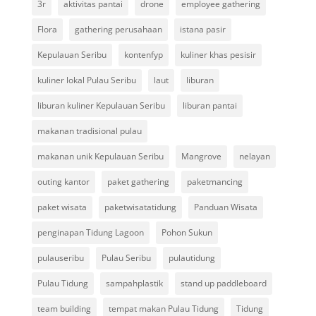
3r
aktivitas pantai
drone
employee gathering
Flora
gathering perusahaan
istana pasir
Kepulauan Seribu
kontenfyp
kuliner khas pesisir
kuliner lokal Pulau Seribu
laut
liburan
liburan kuliner Kepulauan Seribu
liburan pantai
makanan tradisional pulau
makanan unik Kepulauan Seribu
Mangrove
nelayan
outing kantor
paket gathering
paketmancing
paket wisata
paketwisatatidung
Panduan Wisata
penginapan Tidung Lagoon
Pohon Sukun
pulauseribu
Pulau Seribu
pulautidung
Pulau Tidung
sampahplastik
stand up paddleboard
team building
tempat makan Pulau Tidung
Tidung