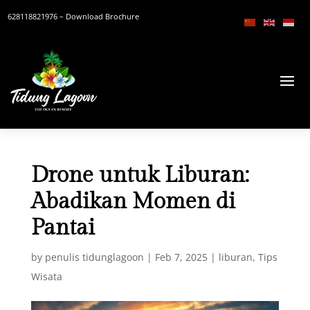
628118821976
– Download Brochure
Drone untuk Liburan:
Abadikan Momen di
Pantai
by
penulis tidunglagoon
|
Feb 7, 2025
|
liburan
,
Tips
Wisata