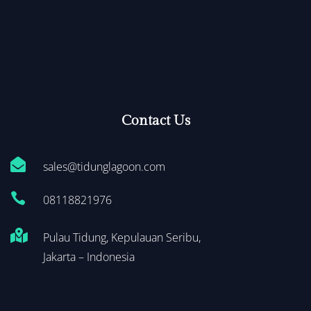
Contact Us

sales@tidunglagoon.com

0
8118821976

Pulau Tidung, Kepulauan Seribu,
Jakarta – Indonesia