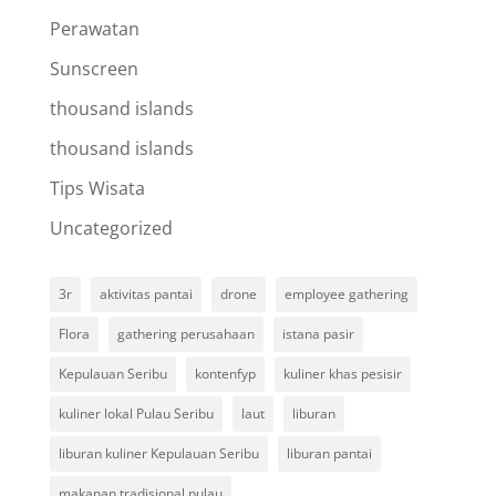
Perawatan
Sunscreen
thousand islands
thousand islands
Tips Wisata
Uncategorized
3r
aktivitas pantai
drone
employee gathering
Flora
gathering perusahaan
istana pasir
Kepulauan Seribu
kontenfyp
kuliner khas pesisir
kuliner lokal Pulau Seribu
laut
liburan
liburan kuliner Kepulauan Seribu
liburan pantai
makanan tradisional pulau