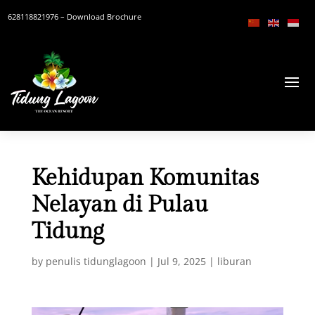
628118821976
– Download Brochure
Kehidupan Komunitas
Nelayan di Pulau
Tidung
by
penulis tidunglagoon
|
Jul 9, 2025
|
liburan