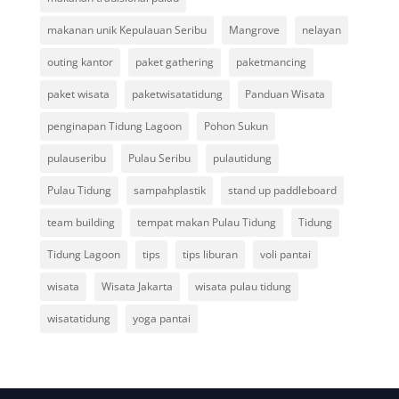
makanan unik Kepulauan Seribu
Mangrove
nelayan
outing kantor
paket gathering
paketmancing
paket wisata
paketwisatatidung
Panduan Wisata
penginapan Tidung Lagoon
Pohon Sukun
pulauseribu
Pulau Seribu
pulautidung
Pulau Tidung
sampahplastik
stand up paddleboard
team building
tempat makan Pulau Tidung
Tidung
Tidung Lagoon
tips
tips liburan
voli pantai
wisata
Wisata Jakarta
wisata pulau tidung
wisatatidung
yoga pantai